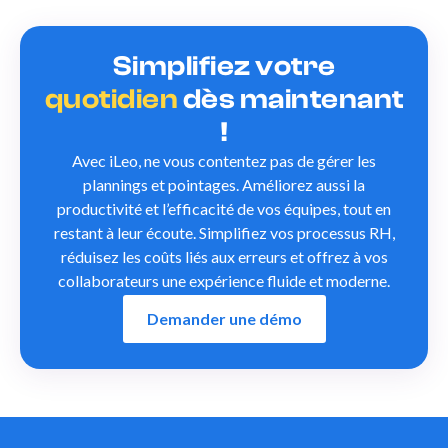
Simplifiez votre
quotidien
dès maintenant
!
Avec iLeo, ne vous contentez pas de gérer les
plannings et pointages. Améliorez aussi la
productivité et l’efficacité de vos équipes, tout en
restant à leur écoute. Simplifiez vos processus RH,
réduisez les coûts liés aux erreurs et offrez à vos
collaborateurs une expérience fluide et moderne.
Demander une démo