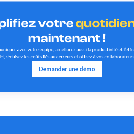
lifiez votre
quotidie
maintenant !
iquer avec votre équipe; améliorez aussi la productivité et l’effica
H, réduisez les coûts liés aux erreurs et offrez à vos collaborateur
Demander une démo